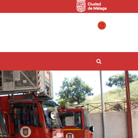
Destino:
Buscador
ions???