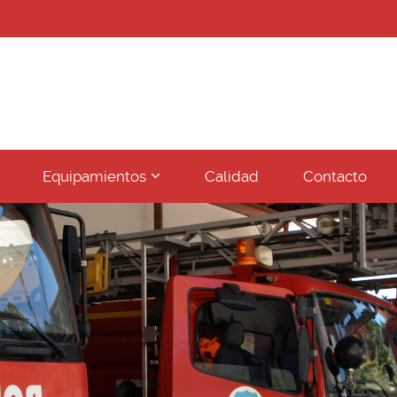
???
Equipamientos
Calidad
Contacto
le.subsections???
key.formatter.header.toggle.subsect