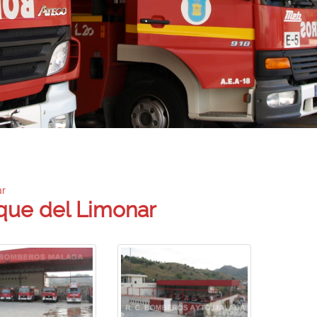
r
que del Limonar
egar